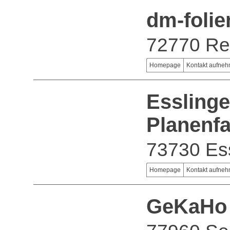
dm-foli
72770 Re
Homepage
Kontakt aufne
Esslinge
Planenf
73730 Es
Homepage
Kontakt aufne
GeKaHo