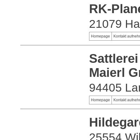
RK-Plan
21079 H
Homepage
Kontakt aufne
Sattlere
Maierl 
94405 La
Homepage
Kontakt aufne
Hildega
25554 Wil