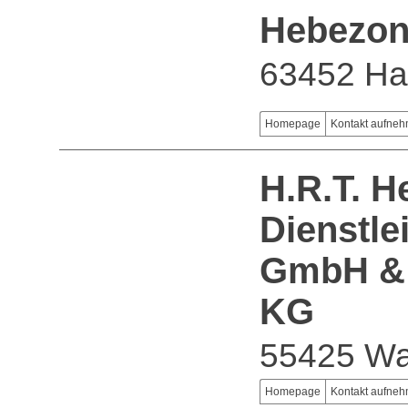
Hebezo
63452 H
Homepage
Kontakt aufne
H.R.T. H
Dienstle
GmbH & 
KG
55425 Wa
Homepage
Kontakt aufne