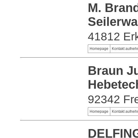
M. Bran
Seilerw
41812 Er
Homepage
Kontakt aufne
Braun Ju
Hebetec
92342 Fre
Homepage
Kontakt aufne
DELFING