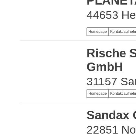
PLANET
44653 He
Homepage
Kontakt aufne
Rische S
GmbH
31157 Sar
Homepage
Kontakt aufne
Sandax
22851 No