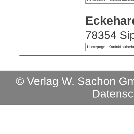
Eckehar
78354 Si
Homepage
Kontakt aufne
© Verlag W. Sachon 
Datensc