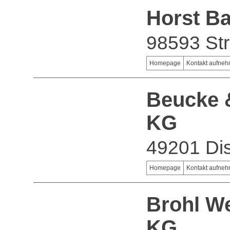
Horst B
98593 Str
Homepage
Kontakt aufne
Beucke 
KG
49201 Di
Homepage
Kontakt aufne
Brohl W
KG