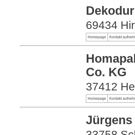
Dekodur
69434 Hi
Homepage
Kontakt aufne
Homapal
Co. KG
37412 He
Homepage
Kontakt aufne
Jürgens
33758 Sc