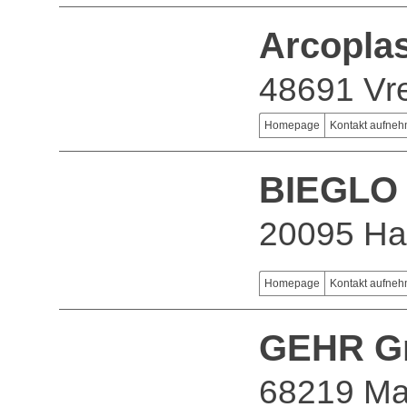
Arcopla
48691 Vr
Homepage
Kontakt aufne
BIEGLO
20095 H
Homepage
Kontakt aufne
GEHR 
68219 M