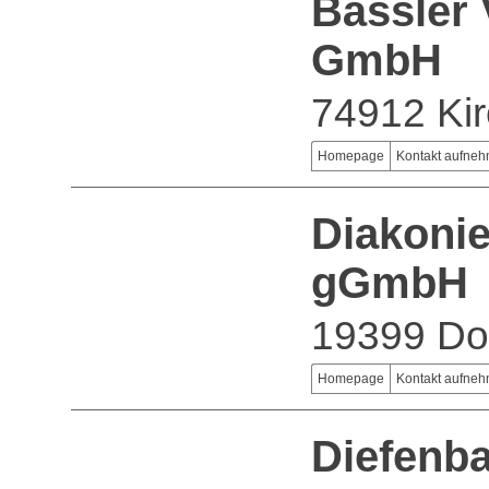
Bässler
GmbH
74912 Kir
Homepage
Kontakt aufne
Diakonie
gGmbH
19399 Do
Homepage
Kontakt aufne
Diefenb