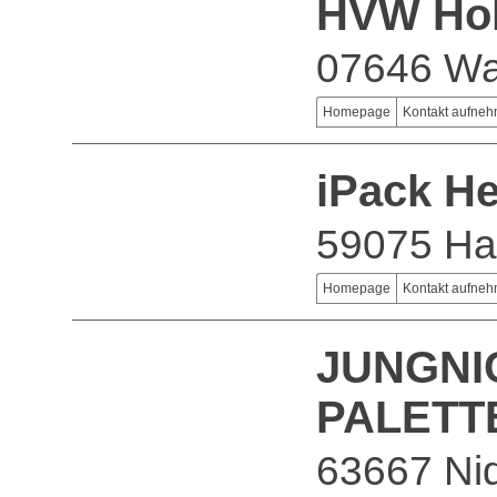
HVW Hol
07646 Wa
Homepage
Kontakt aufne
iPack H
59075 H
Homepage
Kontakt aufne
JUNGNI
PALETT
63667 Ni