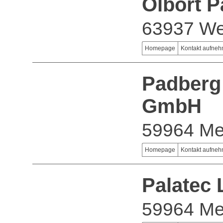
Olbort 
63937 We
Homepage
Kontakt aufne
Padberg 
GmbH
59964 M
Homepage
Kontakt aufne
Palatec
59964 M