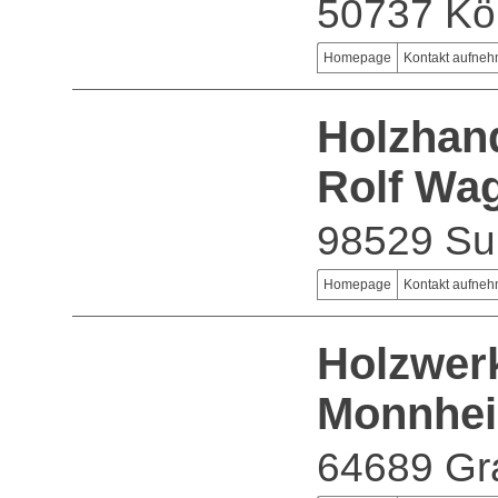
50737 Kö
Homepage
Kontakt aufne
Holzhan
Rolf Wa
98529 Su
Homepage
Kontakt aufne
Holzwer
Monnhei
64689 Gr