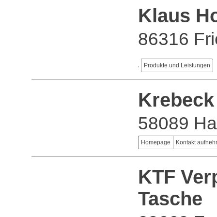
Klaus H
86316 Fr
Produkte und Leistungen
Krebeck
58089 H
Homepage
Kontakt aufne
KTF Verp
Tasche