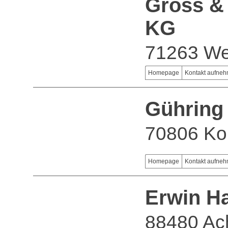
Gross &
KG
71263 Wei
Homepage
Kontakt aufne
Gührin
70806 Ko
Homepage
Kontakt aufne
Erwin H
88480 Ac