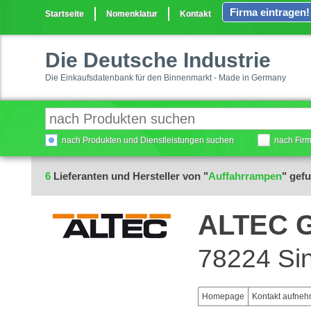
Firma eintragen!
Startseite
Nomenklatur
Kontakt
Die Deutsche Industrie
Die Einkaufsdatenbank für den Binnenmarkt - Made in Germany
nach Produkten und Dienstleistungen suchen
nach Fir
6
Lieferanten und Hersteller von "
Auffahrrampen
" gef
ALTEC 
78224 Si
Homepage
Kontakt aufne