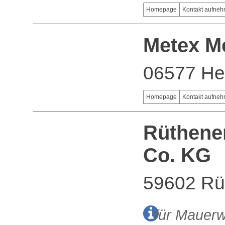
Homepage
Kontakt aufne
Metex M
06577 He
Homepage
Kontakt aufne
Rüthene
Co. KG
59602 Rü
für Mauerw