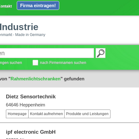
Firma eintragen!
ontakt
Industrie
enmarkt - Made in Germany
tungen suchen
nach Firmennamen suchen
von "
Rahmenlichtschranken
" gefunden
Dietz Sensortechnik
64646 Heppenheim
Homepage
Kontakt aufnehmen
Produkte und Leistungen
ipf electronic GmbH