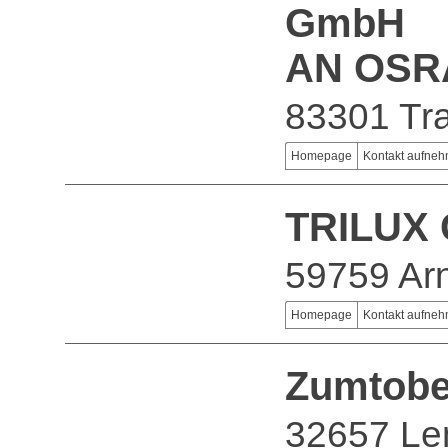
GmbH
AN OSR
83301 Tr
Homepage
Kontakt aufne
TRILUX 
59759 Ar
Homepage
Kontakt aufne
Zumtobe
32657 L