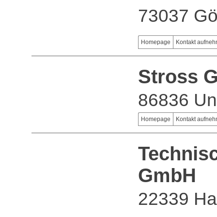
73037 Gö
Homepage
Kontakt aufne
Stross 
86836 Un
Homepage
Kontakt aufne
Technis
GmbH
22339 H