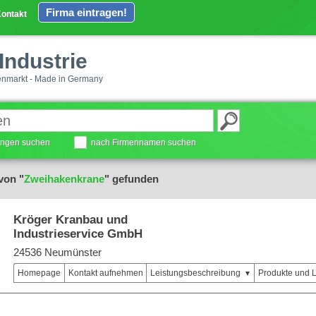
Firma eintragen!
ontakt
Industrie
enmarkt - Made in Germany
tungen suchen
nach Firmennamen suchen
von "
Zweihakenkrane
" gefunden
Kröger Kranbau und
Industrieservice GmbH
24536 Neumünster
Homepage
Kontakt aufnehmen
Leistungsbeschreibung
Produkte und 