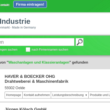
Firma eintragen!
ontakt
Industrie
enmarkt - Made in Germany
tungen suchen
nach Firmennamen suchen
von "
Waschanlagen und Klassieranlagen
" gefunden
HAVER & BOECKER OHG
Drahtweberei & Maschinenfabrik
59302 Oelde
Homepage
Kontakt aufnehmen
Leistungsbeschreibung
Produkte und 
Jürgen Kölsch GmbH