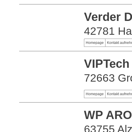
Verder 
42781 H
Homepage
Kontakt aufne
VIPTec
72663 Gro
Homepage
Kontakt aufne
WP ARO
63755 Al