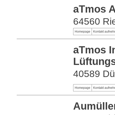
aTmos 
64560 Ri
Homepage
Kontakt aufne
aTmos In
Lüftung
40589 Dü
Homepage
Kontakt aufne
Aumülle