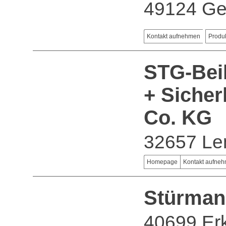
49124 Ge
Kontakt aufnehmen
Produ
STG-Beik
+ Siche
Co. KG
32657 L
Homepage
Kontakt aufne
Stürman
40699 Erk