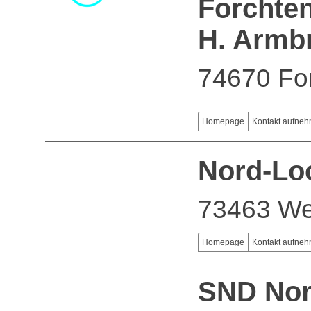
Forchte
H. Armb
74670 Fo
Homepage
Kontakt aufne
Nord-L
73463 We
Homepage
Kontakt aufne
SND Nor