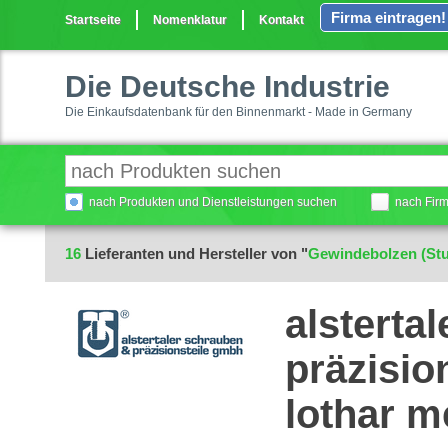
Firma eintragen!
Startseite
Nomenklatur
Kontakt
Die Deutsche Industrie
Die Einkaufsdatenbank für den Binnenmarkt - Made in Germany
nach Produkten und Dienstleistungen suchen
nach Fir
16
Lieferanten und Hersteller von "
Gewindebolzen (Stu
alsterta
präzisio
lothar 