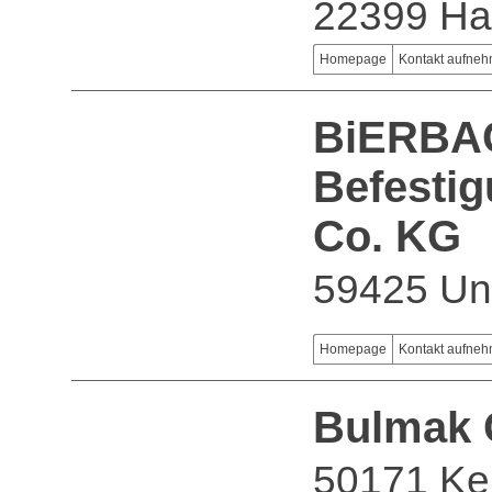
22399 H
Homepage
Kontakt aufne
BiERBA
Befesti
Co. KG
59425 U
Homepage
Kontakt aufne
Bulmak
50171 Ke