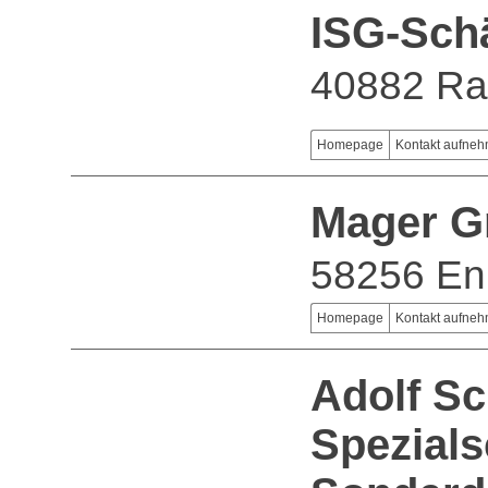
ISG-Sch
40882 Ra
Homepage
Kontakt aufne
Mager 
58256 En
Homepage
Kontakt aufne
Adolf S
Spezial