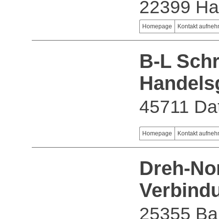
22399 H
Homepage
Kontakt aufne
B-L Sch
Handels
45711 Dat
Homepage
Kontakt aufne
Dreh-Nor
Verbind
25355 Ba