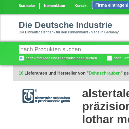
Firma eintragen!
Startseite
Nomenklatur
Kontakt
Die Deutsche Industrie
Die Einkaufsdatenbank für den Binnenmarkt - Made in Germany
nach Produkten und Dienstleistungen suchen
nach Fir
10
Lieferanten und Hersteller von "
Dehnschrauben
" g
alsterta
präzisio
lothar 