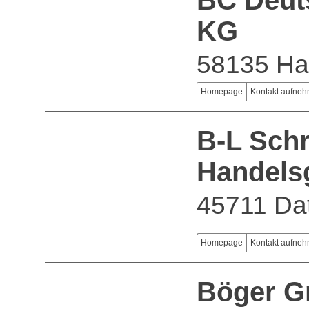
BC Deut
KG
58135 H
Homepage
Kontakt aufne
B-L Sch
Handels
45711 Dat
Homepage
Kontakt aufne
Böger 